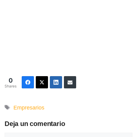
0
Shares
Etiquetas
Empresarios
Deja un comentario
Comentario