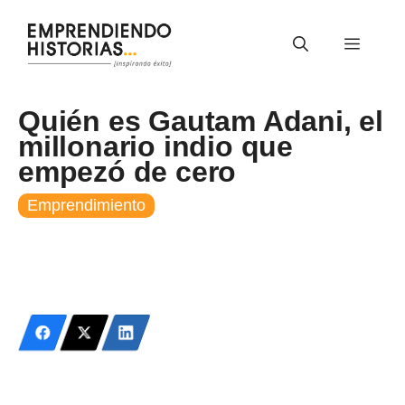
Saltar
al
Menú
contenido
Quién es Gautam Adani, el
millonario indio que
empezó de cero
Emprendimiento