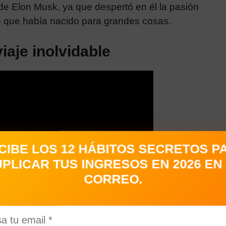
de Elon M
usk, ya que despertó en él la pasión
ó que había nacido para grandes cosas.
iaje inolvidable
CIBE LOS 12 HÁBITOS SECRETOS P
PLICAR TUS INGRESOS EN 2026 EN
CORREO.