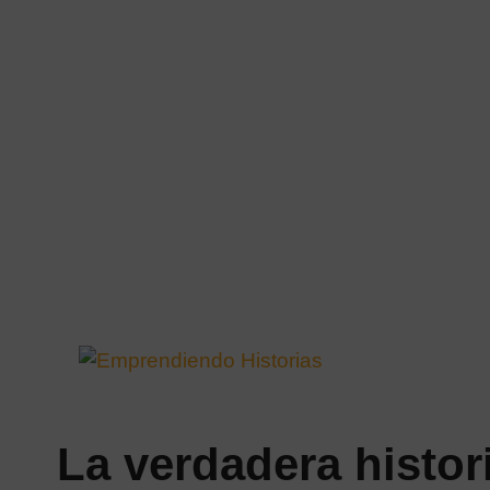
Saltar
al
contenido
La verdadera histor