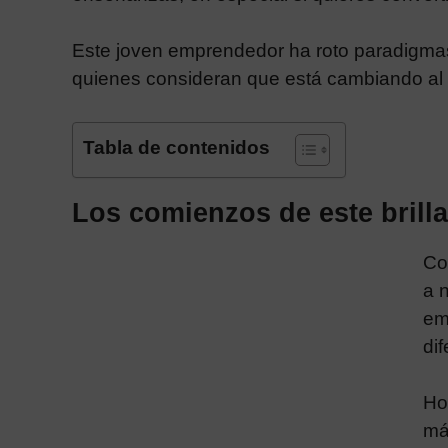
Este joven emprendedor ha roto paradigmas,
quienes consideran que está cambiando a
Tabla de contenidos
Los comienzos de este brill
Con
a 
em
dif
Ho
má