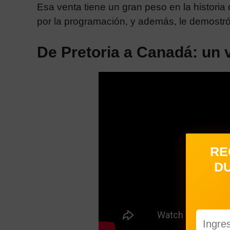
Esa venta tiene un gran peso en la historia
por la programación, y además, le demostr
De Pretoria a Canadá: un v
RE
DU