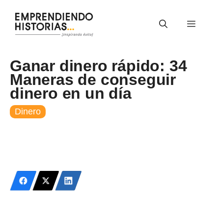
Saltar
al
Menú
contenido
Ganar dinero rápido: 34
Maneras de conseguir
dinero en un día
Dinero