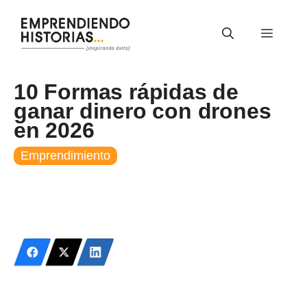
Saltar
al
Menú
contenido
10 Formas rápidas de
ganar dinero con drones
en 2026
Emprendimiento