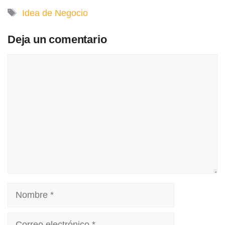
Etiquetas
Idea de Negocio
Deja un comentario
Comentario
Nombre
Correo