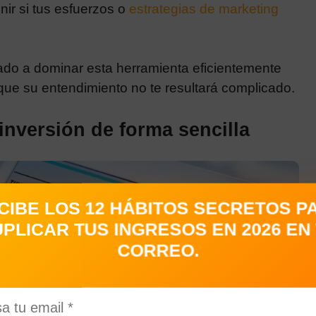
nir si tus esfuerzos o
estrategias de marketing
do a dominar esta herramienta eficientemente
 que su entendimiento no te resultará complicado.
inversión de forma sencilla
CIBE LOS 12 HÁBITOS SECRETOS P
PLICAR TUS INGRESOS EN 2026 EN
CORREO.