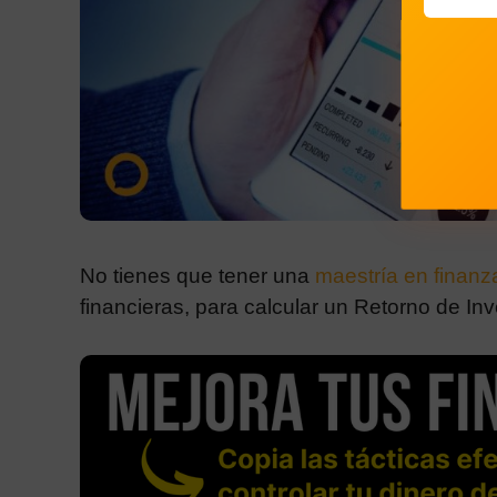
No tienes que tener una
maestría en finanz
financieras, para calcular un Retorno de Inv