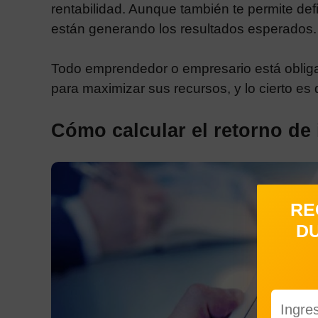
rentabilidad. Aunque también te permite defi
están generando los resultados esperados.
Todo emprendedor o empresario está obliga
para maximizar sus recursos, y lo cierto es
Cómo calcular el retorno de 
RE
DU