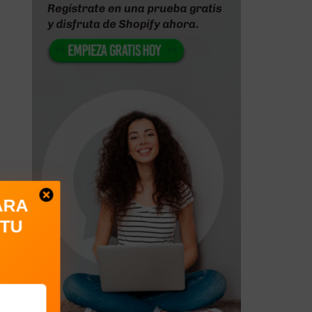
ARA
 TU