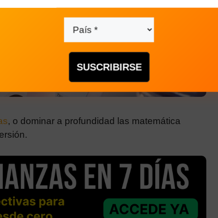
Save
as
, o dominar a profundidad las matemática
ersión.