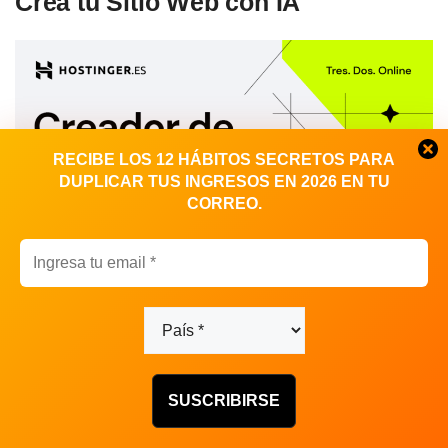
Crea tu Sitio Web con IA
RECIBE LOS 12 HÁBITOS SECRETOS PARA
DUPLICAR TUS INGRESOS EN 2026 EN TU
CORREO.