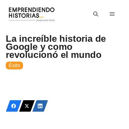
Saltar
al
Menú
contenido
La increíble historia de
Google y como
revolucionó el mundo
Éxito