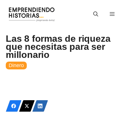
Saltar
al
Menú
contenido
Las 8 formas de riqueza
que necesitas para ser
millonario
Dinero