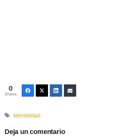
0
Shares
Etiquetas
Mentalidad
Deja un comentario