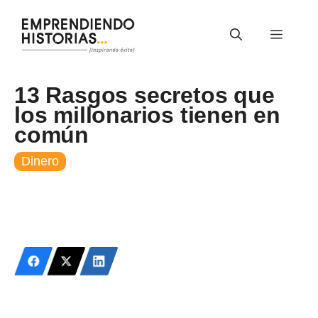
Saltar
al
Menú
contenido
13 Rasgos secretos que
los millonarios tienen en
común
Dinero