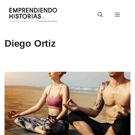
Saltar
al
Menú
contenido
Diego Ortiz