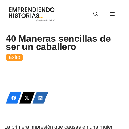
Saltar
al
Menú
contenido
40 Maneras sencillas de
ser un caballero
Éxito
La primera impresión que causas en una mujer