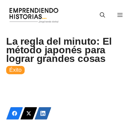
Saltar
al
Menú
contenido
La regla del minuto: El
método japonés para
lograr grandes cosas
Éxito