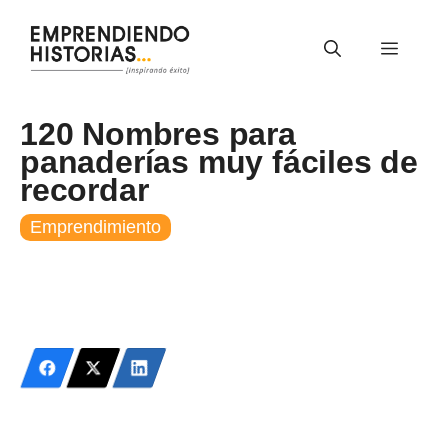
Saltar
al
Menú
contenido
120 Nombres para
panaderías muy fáciles de
recordar
Emprendimiento