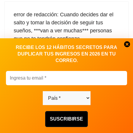
error de redacción: Cuando decides dar el
salto y tomar la decisión de seguir tus
sueños, ***van a ver muchas*** personas
que no te tendrán confianza.
RECIBE LOS 12 HÁBITOS SECRETOS PARA
DUPLICAR TUS INGRESOS EN 2026 EN TU
CORREO.
Diego Ortiz
octubre 11, 2019 a las 6:37 pm
Gracias Daniella, quedó corregido. Saludos.