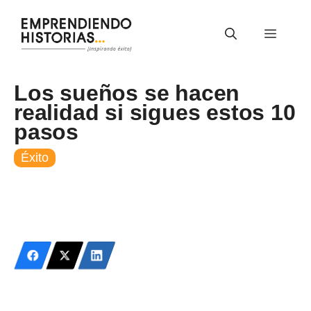
Saltar
al
Menú
contenido
Los sueños se hacen
realidad si sigues estos 10
pasos
Éxito