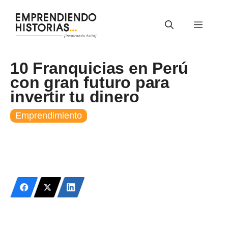
Saltar
al
Menú
contenido
10 Franquicias en Perú
con gran futuro para
invertir tu dinero
Emprendimiento