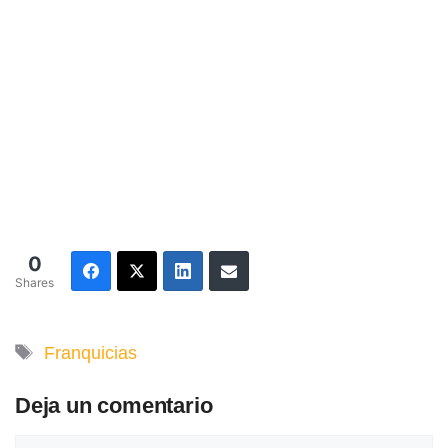
0
Shares
Etiquetas
Franquicias
Deja un comentario
Comentario