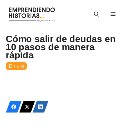
Saltar
al
Menú
contenido
Cómo salir de deudas en
10 pasos de manera
rápida
Dinero