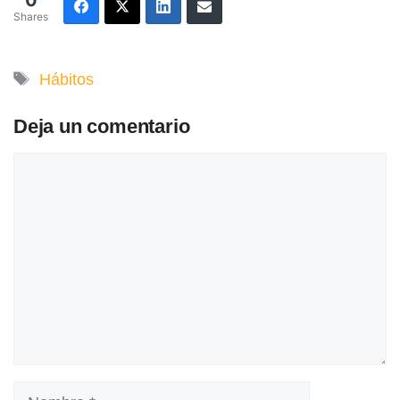
0
Shares
Etiquetas
Hábitos
Deja un comentario
Comentario
Nombre