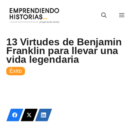
Saltar
al
Menú
contenido
13 Virtudes de Benjamin
Franklin para llevar una
vida legendaria
Éxito