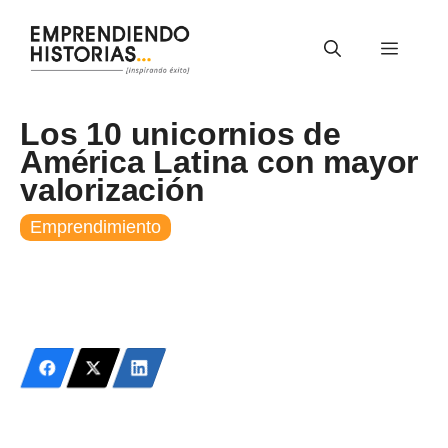
Saltar
al
Menú
contenido
Los 10 unicornios de
América Latina con mayor
valorización
Emprendimiento