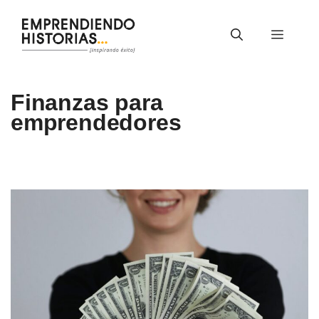
Saltar
al
Menú
contenido
Finanzas para
emprendedores