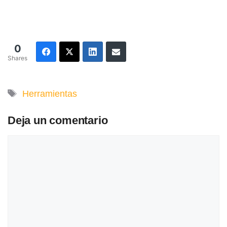
0
Shares
Etiquetas
Herramientas
Deja un comentario
Comentario