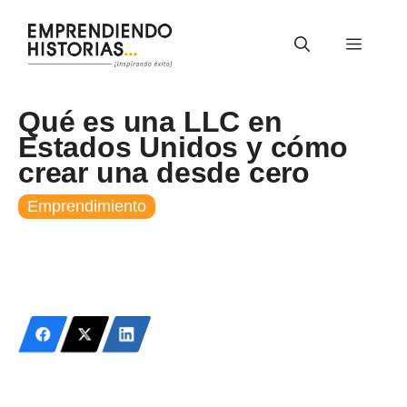
Saltar
al
Menú
contenido
Qué es una LLC en
Estados Unidos y cómo
crear una desde cero
Emprendimiento