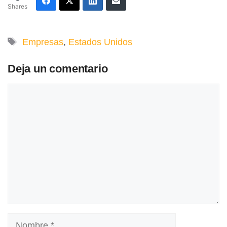
Shares
Etiquetas
Empresas
,
Estados Unidos
Deja un comentario
Comentario
Nombre