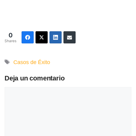
0
Shares
Etiquetas
Casos de Éxito
Deja un comentario
Comentario