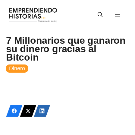
Saltar
al
Menú
contenido
7 Millonarios que ganaron
su dinero gracias al
Bitcoin
Dinero