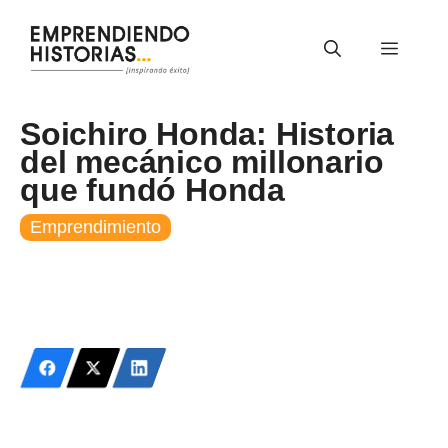
Saltar
al
Menú
contenido
Soichiro Honda: Historia
del mecánico millonario
que fundó Honda
Emprendimiento