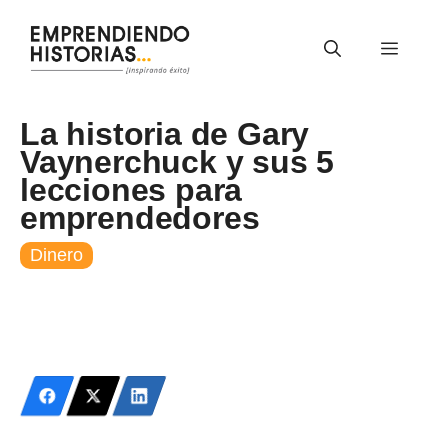
Saltar
al
Menú
contenido
La historia de Gary
Vaynerchuck y sus 5
lecciones para
emprendedores
Dinero