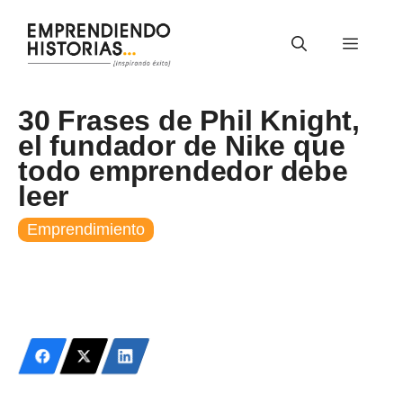
Saltar
al
Menú
contenido
30 Frases de Phil Knight,
el fundador de Nike que
todo emprendedor debe
leer
Emprendimiento