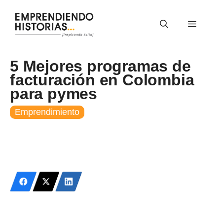
Saltar
al
Menú
contenido
5 Mejores programas de
facturación en Colombia
para pymes
Emprendimiento