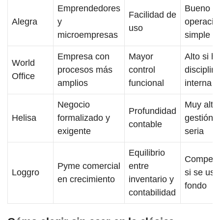
Emprendedores
Bueno e
Facilidad de
Alegra
y
operació
uso
microempresas
simple
Empresa con
Mayor
Alto si h
World
procesos más
control
disciplin
Office
amplios
funcional
interna
Negocio
Muy alto
Profundidad
Helisa
formalizado y
gestión
contable
exigente
seria
Equilibrio
Competit
Pyme comercial
entre
Loggro
si se usa
en crecimiento
inventario y
fondo
contabilidad