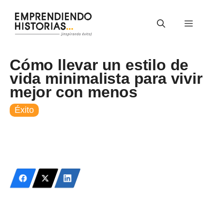
Saltar
al
Menú
contenido
Cómo llevar un estilo de
vida minimalista para vivir
mejor con menos
Éxito