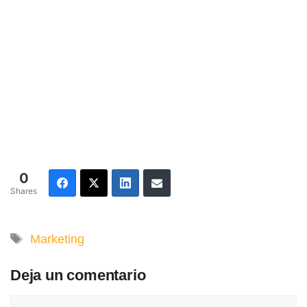
0
Shares
Etiquetas
Marketing
Deja un comentario
Comentario