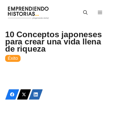
Saltar
al
Menú
contenido
10 Conceptos japoneses
para crear una vida llena
de riqueza
Éxito