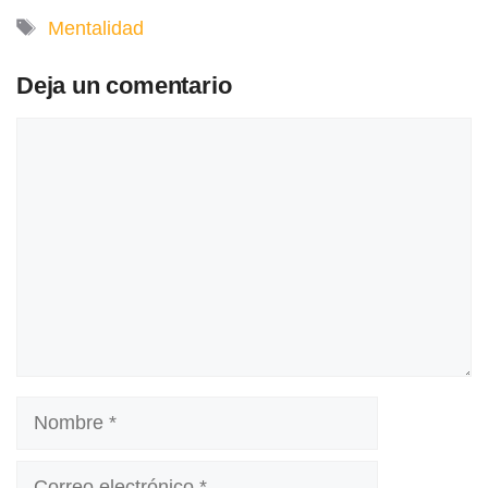
Etiquetas
Mentalidad
Deja un comentario
Comentario
Nombre
Correo