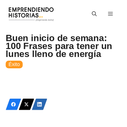
Saltar
al
Menú
contenido
Buen inicio de semana:
100 Frases para tener un
lunes lleno de energía
Éxito