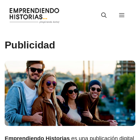
Saltar
al
Menú
contenido
Publicidad
Emprendiendo Historias
es una publicación digital